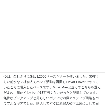
ライブを振り返ると。。。
今回、久しぶりにG&L L2000ベースギターを使いました。30年く
らい前かな？社会人でバンド活動を再開しFlavor Flavorでやって
いたころに購入したベースです。MusicManと迷ってこちらを選ん
だよね、確かイシバシで13万円くらいだったと記憶しています。
無骨なピックアップと男らしいボディで内臓アクティブ回路もパ
ワフルなギアでした。購入してすぐに原宿の松下工房に出して回