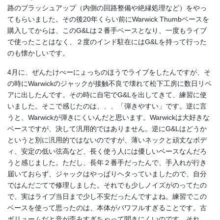
路のブラッシュアップ（内側の回路整備や絶縁処理など）をやっ
てもらいました。その後20年くらい前にWarwick Thumbベースを
購入してからは、このG&Lは２番手ベースとなり、一度もライブ
で使ったことはなく、２度のインド駐在にはG&Lを持って行った
のも懐かしいです。
4月に、ぜんたけぺーにょっちのほうでライブをしたんですが、そ
の時にWarwickのジャックが接触不良で壊れて松下工房に数日リペ
アに出したんです。その時に自宅でG&Lを出してきて、練習に使
いました。そこで感じたのは、、、「弾きやすい」です。逆に言
うと、Warwickが弾きにくいんだと思います。Warwickは大好きな
ベースですが、決して汎用的ではありません。逆にG&Lはどうか
というと別に汎用的ではないのですが、薄いネックと頑丈なボデ
ィ、安定の低い弦高など、長く使う人には優しいベースなんだろ
うと感じました。ただし、長年２番手だったんで、手入れが行き
届いておらず、ジャックはやっぱりヘタっていましたので、自分
ではんだごてで修理しました。それでも少しノイズがのってたの
で、実はライブ当日まで少し不安だったんですよね。練習でこの
ベースを使って思ったのは、本体がパワフルすぎることです。古
ボリュームだと音が歪みすぎちゃって聞きにくいのです。それ