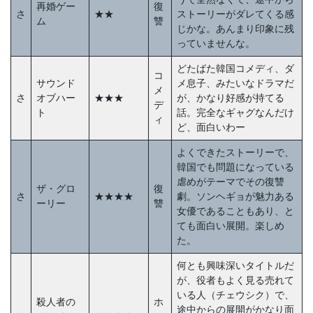
再婚ゲー
復
さ
★★
ストーリーがダレてくる感
ム
讐
じかな。あんまり印象に残
っていませんな。
どたばた韓国コメディ、ダ
コ
サウンド
メ息子、みたいなドラマだ
メ
さ
オブハー
★★★
が、かなり好感が持てる
デ
ト
話。完全なギャグなんだけ
ィ
ど、面白いわー
よくできたストーリーで、
韓国でも問題になっている
虐めがテーマでその復讐
ザ・グロ
復
さ
★★★★
劇。ソンヘギョが魅力ある
ーリー
讐
女優であることもあり、と
ても面白い展開。楽しめ
た。
何とも興味深いタイトルだ
が、役者もよく見る売れて
いる人（チェウシク）で、
殺人者の
ホ
途中からの展開がかなり面