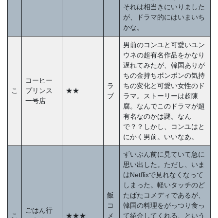
それは相当きにいりました
が、ドラマ的にはいまいち
かな。
男前のコンユと可愛いユン
ウネの超有名作品をかなり
遅れてみたが、韓国ありが
ちの金持ちボンボンの気持
コーヒー
ラ
ちの変化と可愛い女性のド
こ
プリンス
★★
ブ
ラマ。ストーリーは超陳
一号店
腐。なんでこのドラマが超
有名なのかは謎。なん
で？？しかし、コンユはと
にかく男前。いいなあ。
ずいぶん前に見ていて急に
思い出した。ただし、いま
はNetflixで見れなくなって
しまった。軽いタッチのど
飯
たばたコメディであるが、
コ
韓国の料理をがっつり食っ
ごはん行
こ
★★★
メ
て紹介してくれる、という