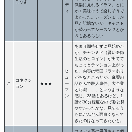
こうよ
デ
気楽に見れるドラマ。とに
ィ
かく美味そうで楽しそうで
よかった。シーズン１しか
見た記憶ないが、キャスト
が替わってシーズン２とか
３もあるらしい
あまり期待せずに見始めた
が、チャンミド（賢い医師
生活のヒロイン）が出てて
ちょっとテンション上がっ
ヒ
た。内容は韓国ドラマあり
ュ
がちなところだが、麻薬の
コネクシ
こ
★★★
ー
話絡みで殺人事件、大企業
ョン
マ
と汚職、、、というような
ン
感じ。28話もあるけど、1
話が30分程度なので割と見
やすかったかな。見てるう
ちにだんだん面白くなって
きたのはなってきたかも。
コメディ系の男優さんと個