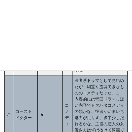
や情報の管理はリアリティ
ヒ
がかなり低い。展開は面白
ュ
告白の代
いのだが、韓国ドラマよく
こ
★★
ー
価
あるように途中から展開が
マ
雑になる。それまで犯人が
ン
かなり緻密だったのが、急
に稚拙な行動に出たり暴力
に走ったり。。途中まで面
白かっただけに残念だし、
ネタバレ後のその理由とい
うか拝見も稚拙かな。。。
残念
医者系ドラマとして見始め
たが、幽霊や霊魂てきなも
ののコメディだった。ま、
内容的には韓国ドラマっぽ
コ
い内容でドタバタコメディ
ゴースト
メ
の類かな。役者がいまいち
こ
★
ドクター
デ
魅力が足りず、後半少しだ
ィ
れるかな。主役の恋人の女
優さんはずば抜けて綺麗で