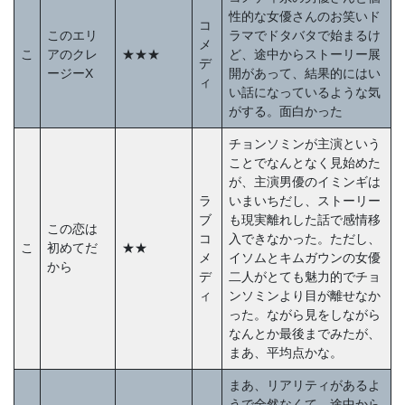
性的な女優さんのお笑いド
コ
このエリ
ラマでドタバタで始まるけ
メ
こ
アのクレ
★★★
ど、途中からストーリー展
デ
ージーX
開があって、結果的にはい
ィ
い話になっているような気
がする。面白かった
チョンソミンが主演という
ことでなんとなく見始めた
が、主演男優のイミンギは
ラ
いまいちだし、ストーリー
ブ
も現実離れした話で感情移
この恋は
コ
入できなかった。ただし、
こ
初めてだ
★★
メ
イソムとキムガウンの女優
から
デ
二人がとても魅力的でチョ
ィ
ンソミンより目が離せなか
った。ながら見をしながら
なんとか最後までみたが、
まあ、平均点かな。
まあ、リアリティがあるよ
うで全然なくて、途中から