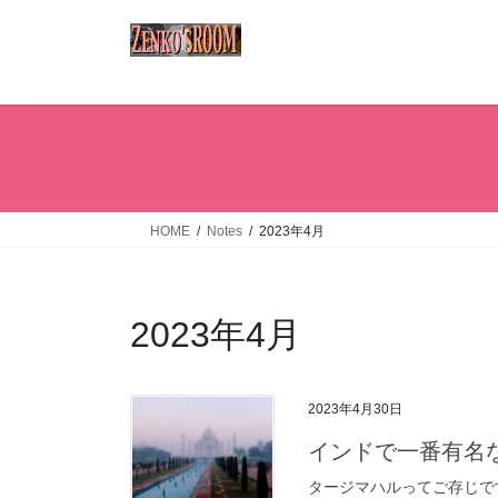
コ
ナ
ン
ビ
テ
ゲ
ン
ー
ツ
シ
へ
ョ
ス
ン
キ
に
ッ
移
HOME
Notes
2023年4月
プ
動
2023年4月
2023年4月30日
インドで一番有名
タージマハルってご存じで