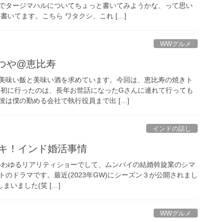
でタージマハルについてちょっと書いてみようかな、って思い
書いてます。こちら ワタクシ、これ […]
WWグルメ
つや@恵比寿
美味い飯と美味い酒を求めています。今回は、恵比寿の焼きト
最初に行ったのは、長年お世話になったGさんに連れて行っても
は僕の勤める会社で執行役員まで出 […]
インドの話し
 今ドキ！インド婚活事情
すが、いわゆるリアリティショーでして、ムンバイの結婚斡旋業のシマ
のドラマです。最近(2023年GW)にシーズン３が公開されまし
いました(笑 […]
WWグルメ