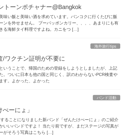
トーンポチャナー@Bangkok
美味い飯と美味い酒を求めています。バンコクに行くたびに飯
ーンを外せません。 プーパッポンカリー、、、、あまりにも有
る海鮮タイ料理ですよね。カニをつ […]
海外旅行tips
査/ワクチン証明が不要に
ということで、帰国のための登録をしようとしましたが、上記
た。ついに日本も他の国と同じく、訳のわからないPCR検査や
ます。よかった、よかった
バンド活動
けぺーにょ」
初ライブをすることになりました新バンド「ぜんたけぺーにょ」のご紹介
かいいバンドですよ！ 当たり前ですが、まだステージの写真が
がそろう写真はこちら […]