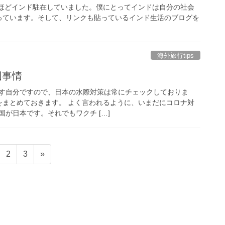
9年弱ほどインド駐在していました。僕にとってインドは自分の社会
っています。そして、リンクも貼っているインド生活のブログを
海外旅行tips
入国事情
す自分ですので、日本の水際対策は常にチェックしておりま
の状況をまとめておきます。 よく言われるように、いまだにコロナ対
が日本です。それでもワクチ […]
固
固
2
3
»
定
定
ペ
ペ
ー
ー
ジ
ジ