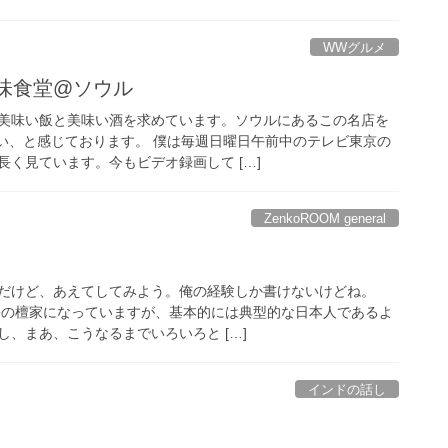
WWグルメ
味食堂@ソウル
美味い飯と美味い酒を求めています。ソウルにあるこの名店を
い、と感じております。 僕は毎週日曜日午前中のテレビ東京の
く見ています。今もビデオ録画して […]
ZenkoROOM general
だけど、あえてしてみよう。俺の経験しか書けないけどね。
正宗の檀家になっていますが、基本的には典型的な日本人であるよ
、まあ、こうなるまでいろいろと […]
インドの話し