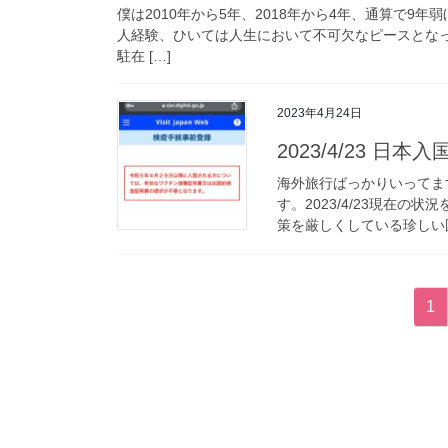
僕は2010年から5年、2018年から4年、通算で
人経験、ひいては人生において不可欠なピースとな
駐在 […]
2023年4月24日
2023/4/23 日本
海外旅行ばっかりいってま
す。2023/4/23現在
策を厳しくしている珍しい国
投
固
1
稿
定
ペ
の
ー
ペ
ジ
ー