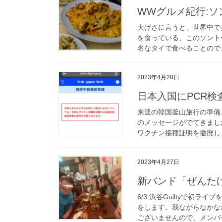
WWグルメ紀行:ソン
大げさに言うと、世界中で
を食っている、このソント
名なタイで食べることのでき
2023年4月28日
日本入国にPCR検
来週の韓国釜山旅行の準備
のメッセージがでてきまし
ワクチン接種証明を撤廃し
2023年4月27日
新バンド「ぜんた
6/3 渋谷Guiltyで
をします。我ながらなかな
ございませんので、メンバー