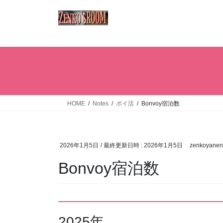
コ
ナ
ン
ビ
テ
ゲ
ン
ー
ツ
シ
へ
ョ
ス
ン
キ
に
ッ
移
HOME
Notes
ポイ活
Bonvoy宿泊数
プ
動
2026年1月5日
/ 最終更新日時 :
2026年1月5日
zenkoyanen
Bonvoy宿泊数
2025年