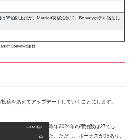
は35泊以上だが、Marriott実宿泊数12。Bonvoyホテル宿泊に
rriott Bonvoy宿泊数
ので、この投稿をあえてアップデートしていくことにします。
昨年2024年の宿泊数は27でし
た。ただし、ボーナスが15あり、