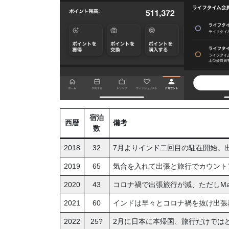
宿泊
西暦
備考
数
2018
32
7月よりインド二回目の駐在開始。
2019
65
気合を入れて出張と旅行でカウントアッ
2020
43
コロナ禍で出張旅行が減、ただしMar
2021
60
インドは早々とコロナ禍を抜け出張再開
2022
25?
2月に日本に本帰国、旅行だけではど