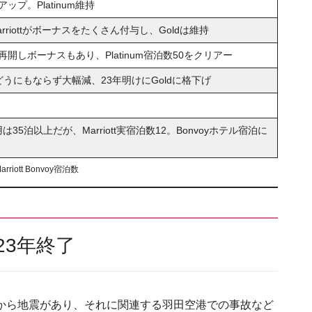
プ。Platinum維持
riottがボーナスをたくさん付与し、Goldは維持
しボーナスもあり、Platinum宿泊数50をクリアー
うにもならず大幅減、23年明けにGoldに格下げ
は35泊以上だが、Marriott実宿泊数12。Bonvoyホテル宿泊に
rriott Bonvoy宿泊数
023年終了
日から地震があり、それに関連する羽田空港での事故など