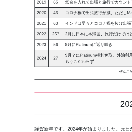
2019
65
気合を入れて出張と旅行でカウントアッ
2020
43
コロナ禍で出張旅行が減、ただしMar
2021
60
インドは早々とコロナ禍を抜け出張再開
2022
25?
2月に日本に本帰国、旅行だけではど
2023
56
9月にPlatinumに返り咲き
9月？にPlatinum権利奪取、外泊利用
2024
27
もうこだわらず
ぜんこMa
2
謹賀新年です。2024年が始まりました。元