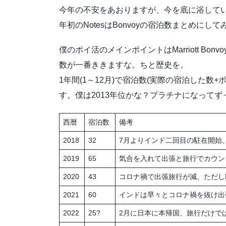
今年の不安をあおりますが、今を底に浴して
年初のNotesはBonvoyの宿泊数まとめにし
僕のポイ活のメインポイントはMarriott Bon
数が一番ききますな。ちと歴史を。
1年間(1～12月)で宿泊数(実際の宿泊した数+
す。僕は2013年位かな？プラチナになって
西暦
宿泊数
備考
2018
32
7月よりインド二回目の駐在開始
2019
65
気合を入れて出張と旅行でカウントア
2020
43
コロナ禍で出張旅行が減、ただしMa
2021
60
インドは早々とコロナ禍を抜け出張再
2022
25?
2月に日本に本帰国、旅行だけでは