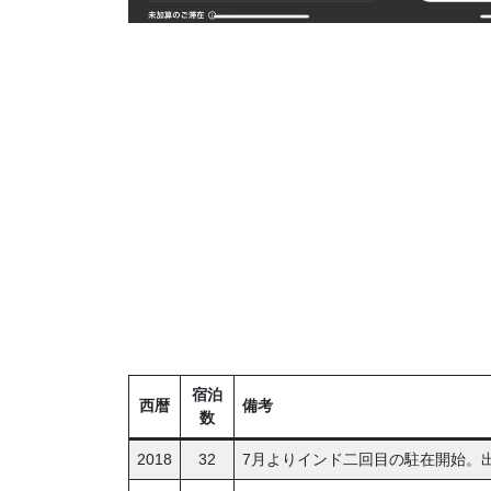
宿泊
西暦
備考
数
2018
32
7月よりインド二回目の駐在開始。