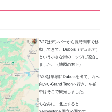
7/27はデンバーから長時間車で移
動してきて、Dubois（デュボア）
という小さな街のロッジに宿泊し
ました。（地図の右下）
7/28は早朝にDuboisを出て、西へ
向かいGrand Tetonへ行き、午前
中はそこで観光しました。
ちなみに、北上すると
Yellowstone 国立公園です