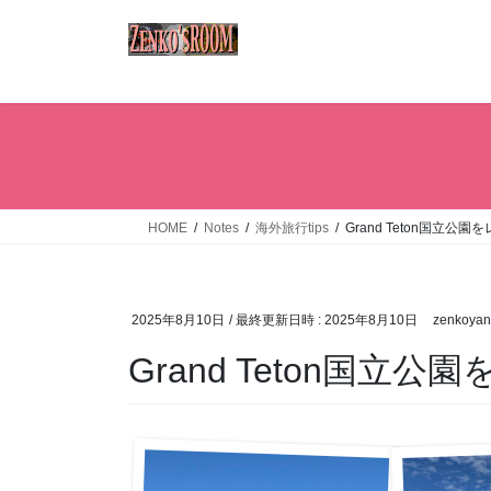
コ
ナ
ン
ビ
テ
ゲ
ン
ー
ツ
シ
へ
ョ
ス
ン
キ
に
ッ
移
HOME
Notes
海外旅行tips
Grand Teton国立公
プ
動
2025年8月10日
/ 最終更新日時 :
2025年8月10日
zenkoya
Grand Teton国立