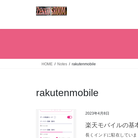
コ
ナ
ン
ビ
テ
ゲ
ン
ー
ツ
シ
へ
ョ
ス
ン
キ
に
ッ
移
HOME
Notes
rakutenmobile
プ
動
rakutenmobile
2023年4月8日
楽天モバイルの基本契
長くインドに駐在していま