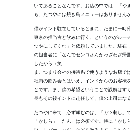
いてあることなんです。お店の中では、「や
も、たつやには焼き鳥メニューはありません
僕がインド駐在しているときに、たまに一時
東京の担当者と飲みに行く、というのがルー
つやにしてくれ」と依頼していました。駐在
の担当者に「なんでゼンコさんがわざわざ帰
したから（笑
ま、つまり会社の接待系で使うようなお店で
社内の飲み会とはいえ、インドからのお客様
とです。ま、僕の希望ということで誤解はす
長もその後インドに赴任して、僕の上司にな
たつやに来て、必ず頼むのは、「ガツ刺し」
「かしら」「たん」は必須です。特に「かし
ツ、レバー、ハツ、などを頼みます。これぐ