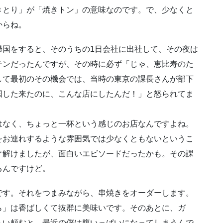
きとり」が「焼きトン」の意味なのです。で、少なくと
からね。
帰国をすると、そのうちの1日会社に出社して、その夜は
チンだったんですが、その時に必ず「じゃ、恵比寿のた
して最初のその機会では、当時の東京の課長さんが部下
国した来たのに、こんな店にしたんだ！」と怒られてま
はなく、ちょっと一杯という感じのお店なんですよね。
をお連れするような雰囲気では少なくともないというこ
ぐ解けましたが、面白いエビソードだったかも。その課
るんですけど。
です。それをつまみながら、串焼きをオーダーします。
ら」は香ばしくて抜群に美味いです。そのあとに、ガ
らい頼むと、最近の僕は腹いっぱいになってしまうんで