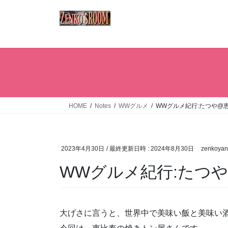
コ
ナ
ン
ビ
テ
ゲ
ン
ー
ツ
シ
へ
ョ
ス
ン
キ
に
ッ
移
HOME
Notes
WWグルメ
WWグルメ紀行:たつや@
プ
動
2023年4月30日
/ 最終更新日時 :
2024年8月30日
zenkoya
WWグルメ紀行:たつ
大げさに言うと、世界中で美味い飯と美味い