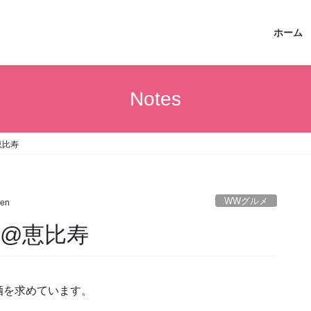
ホーム
Notes
恵比寿
WWグルメ
nen
や@恵比寿
酒を求めています。