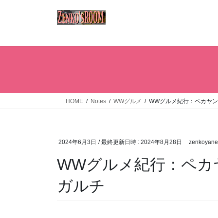
コ
ナ
ン
ビ
テ
ゲ
ン
ー
ツ
シ
へ
ョ
ス
ン
キ
に
ッ
移
HOME
Notes
WWグルメ
WWグルメ紀行：ペカヤ
プ
動
2024年6月3日
/ 最終更新日時 :
2024年8月28日
zenkoyane
WWグルメ紀行：ペカ
ガルチ