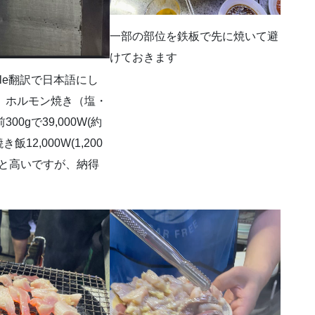
一部の部位を鉄板で先に焼いて避
けておきます
gle翻訳で日本語にし
。ホルモン焼き（塩・
00gで39,000W(約
焼き飯12,000W(1,200
っと高いですが、納得
。