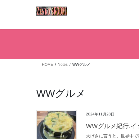
コ
ナ
ン
ビ
テ
ゲ
ン
ー
ツ
シ
へ
ョ
ス
ン
キ
に
ッ
移
HOME
Notes
WWグルメ
プ
動
WWグルメ
2024年11月28日
WWグルメ紀行:
大げさに言うと、世界中で