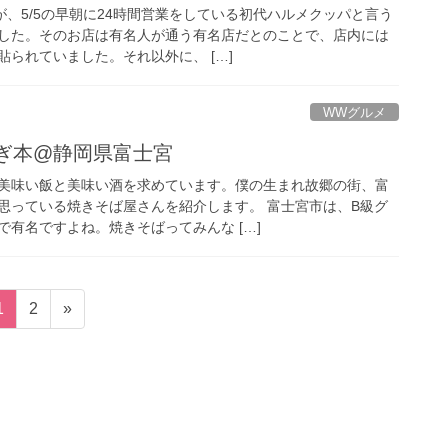
、5/5の早朝に24時間営業をしている初代ハルメクッパと言う
した。そのお店は有名人が通う有名店だとのことで、店内には
られていました。それ以外に、 […]
WWグルメ
すぎ本@静岡県富士宮
美味い飯と美味い酒を求めています。僕の生まれ故郷の街、富
思っている焼きそば屋さんを紹介します。 富士宮市は、B級グ
有名ですよね。焼きそばってみんな […]
固
固
1
2
»
定
定
ペ
ペ
ー
ー
ジ
ジ