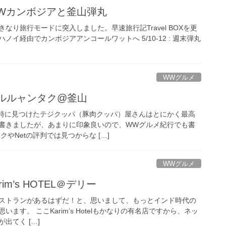
新 GWカンボジアと釜山弾丸
きなり旅行モードに突入しました。早速旅行記Travel BOXを更
 : ハノイ経由でカンボジアアンコールワットへ 5/10-12 : 週末弾丸
WWグルメ
ミルルャンタク@釜山
旅の時に見つけたテジクッパ（豚肉クッパ）屋さんはとにかく最高
書きましたが、あまりに印象良いので、WWグルメ紀行でも書
やNetの評判では見つからな […]
WWグルメ
im’s HOTEL＠デリー
ストランがあるはずだ！と、思いまして、もっとインド時代の
ます。 ここKarim’s Hotelもかなりの有名店ですから、ネッ
出てく […]