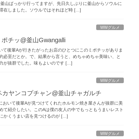
、釜山ばっかり行ってますが、先日久しぶりに釜山からソウルに
在しました。ソウルではそれほど時 […]
WWグルメ
ポチッ@釜山Gwangalli
において後輩Aが行きたがったお店のひとつにこのミポチッがありま
約必至だとか。で、結果から言うと、めちゃめちゃ美味い、と
が抜群でした。味もよいのです […]
WWグルメ
ペカヤンコプチャン@釜山チャガルチ
旅行において後輩Aが見つけてくれたホルモン焼き屋さんが抜群に美
めて紹介したい。このAは僕の友人の中でもっともうまいレスト
かくうまい店を見つけるのが […]
WWグルメ