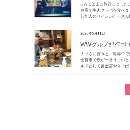
GWに釜山に旅行しましたが
お店で牛肉クッパを食べま
芸能人のサインがたくさん貼
2023年5月11日
WWグルメ紀行:
大げさに言うと、世界中で
士宮市で僕が一番うまいと
ルメとして富士宮やきそばで
投
稿
の
ペ
ー