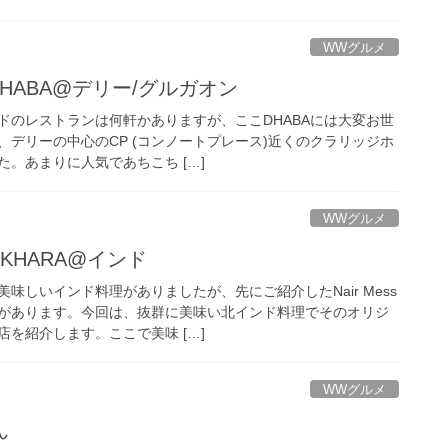
WWグルメ
DHABA@デリー/グルガオン
ドのレストランは何軒かありますが、ここDHABAには大変お世
デリーの中心のCP (コンノートプレース)近くのクラリッジホ
。あまりに人気であちこち […]
WWグルメ
KHARA@インド
味しいインド料理がありましたが、先にご紹介したNair Mess
があります。今回は、抜群に美味い北インド料理でそのオリジ
を紹介します。ここで美味 […]
WWグルメ
ん